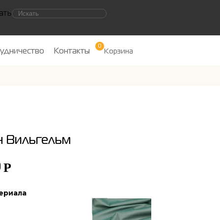
ать
0
удничество
Контакты
Корзина
 Вильгельм
Р
0
ериала