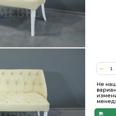
Количе
товара
Диван
Вильге
Не на
вариан
измени
менед