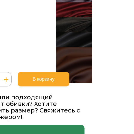
ство
В корзину
льм
шли подходящий
т обивки? Хотите
ть размер? Свяжитесь с
жером!