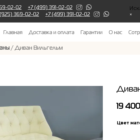
Иск
369-02-02
+7 (499) 391-02-02
×
 (925) 369-02-02
+7 (499) 391-02-02
Главная
Доставка и оплата
Гарантии
О нас
Сотр
аны
/ Диван Вильгельм
Диван
19 40
Цвет мат